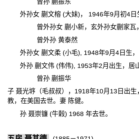
曾孙 蒯振东
外孙女 蒯文榕
(
大妹
)
，
1946
年
9
月初
4
日
曾外孙女 蒯小新，玄外孙女蒯家瓦
曾外孙 黄泰然
外孙女 蒯文柔
(
小毛
), 1948
年
9
月
4
日生，
外孙 蒯文伟
(
伟
伟
), 1953
年
2
月出生，居
曾孙 蒯振华
子 聂光
垿
（毛叔叔），
1918
年
10
月
13
日出生
教，在美国去世。妻 陈健。
孙 聂崇
镰
(
牛榖
) 1968
年去世。
五房 聂其德
(1885
－
1971)