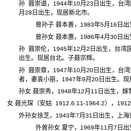
孙
聂崇道，
1944
年
10
月
23
日出生，台湾
月
28
日出生，现居新北市。
曾孙子 聂本善，
1983
年
5
月
16
日出
曾孙女 聂本惠，
1986
年
4
月
30
日出
孙
聂崇伦，
1945
年
12
月
2
日出生，台湾
出生。现居台北。子聂宗辉。
孙
聂崇章，
1947
年
10
月
20
日出生，台湾
者，妻袁小丽，
1947
年
9
月
20
日出生。现
孙女 聂崇秀，
1948
年
12
月
11
日出生，嫁
女 聂光琛（
安姑
1912.6.11-1964.2
），
191
外孙女徐芝，
1943
年
7
月
31
日出生，上海
外曾孙女 夏宁，
1969
年
11
月
7
日出