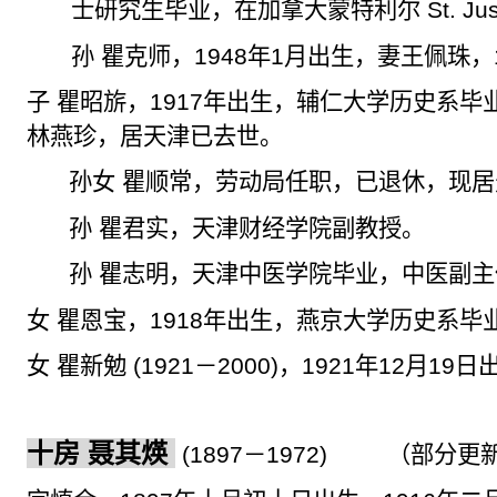
士研究生毕业，在加拿大蒙特利尔
St. Ju
孙 瞿克师，
1948
年
1
月出生，妻王佩珠，
子 瞿昭
旂
，
1917
年出生，辅仁大学历史系毕
林燕珍，居天津已去世。
孙女 瞿顺常，劳动局任职，已退休，现居
孙 瞿君实，天津财经学院副教授。
孙 瞿志明，天津中医学院毕业，
中医副
主
女 瞿恩宝，
1918
年出生，燕京大学历史系毕
女 瞿新勉
(1921
－
2000)
，
1921
年
12
月
19
日
十房
聂其煐
(1897
－
1972)
（部分更