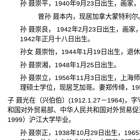
孙 聂崇平，
1940
年
9
月
23
日出生，画家
曾孙 聂本内，现居加拿大蒙特利尔
孙 聂崇良，
1942
年
2
月
23
日出生，画家
1942
年正月十八日出生。
孙女 聂崇怡，
1944
年
1
月
19
日出生，退
孙 聂崇湘，
1948
年
1
月
25
日出生。
孙 聂崇立，
1956
年
11
月
3
日出生，上海
理硕士学位，现居芝加哥。妻郑传绛，
19
子 聂光在（兴伯伯）
(1912.1.27
－
1964)
，字
和国对外贸易部、中华人民共和国对外贸易促
1999
）沪江大学毕业。
孙 聂崇正，
1938
年
10
月
29
日出生，
1965