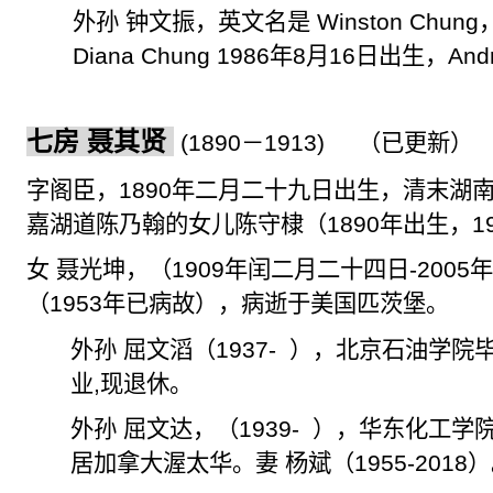
外孙 钟文振，英文名是
Winston Chung
Diana Chung 1986
年
8
月
16
日出生，
And
七房 聂其贤
(1890
－
1913)
（已更新）
字阁臣
，
1890
年二月二十九日出生，清末湖
嘉湖道陈乃翰的女儿陈守棣（
1890
年出生，
1
女 聂光坤，（
1909
年
闰
二月二十四日
-2005
（
1953
年已病故），病逝于美国匹茨堡。
外孙 屈文滔（
1937-
），北京石油学院
业
,
现退休。
外孙
屈文达
，（
1939-
），华东化工学
居加拿大渥太华。妻 杨斌（
1955-2018
）