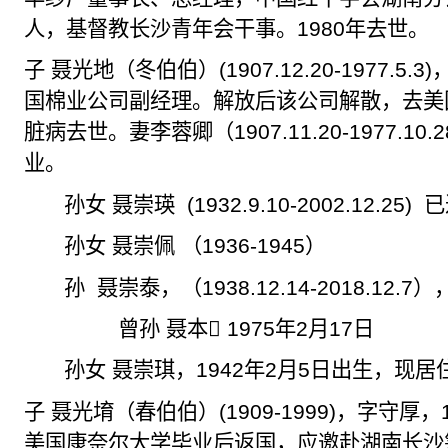
人，基督教长沙青年会干事。
1980
年去世。
子 聂光地（冬伯伯）
(1907.12.20-1977.5.3)
国棉业公司副经理。解放后该公司解散，去美
脏病去世。妻李蓉卿（
1907.11.20-1977.10.2
业。
孙女 聂崇瑛
(1932.9.10-2002.12.25)
已
孙女 聂崇佩 （
1936-1945
）
孙
聂崇泰，（
1938.12.14-2018.12.7
）
曾孙 聂本
𣳓
1975
年
2
月
17
日
孙女 聂崇琪，
1942
年
2
月
5
日出生，现居
子 聂光
堉
（春伯伯）
(1909-1999)
，字守厚，
美国康奈尔大学毕业后返国，应邀赴湖南长沙