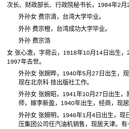
次长、财政部长、行政院秘书长，
1984
年
2
月
外孙女 费宗清，台湾大学毕业。
外孙 费宗橙，台湾成功大学毕业。
外孙 费宗
浩
女 张心
澹
，
字荷云
，
1918
年
10
月
14
日出生，
1997
年去世。
外孙女 张婉晔，
1940
年
5
月
27
日出生，
现在北京科 技出版社工作。
外孙女 张婉昭，
1941
年
10
月
27
日出生，
师，
嫁李新
盈，
1940
年出生，经商，现
外孙女 张婉明，
1946
年
1
月
4
日出生，现
压集团公司任汽油机销售，现居天津。有