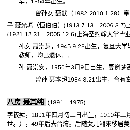
华，
1954
年出生。
曾孙女 聂默（
1982-2010.1.28
）享
子 聂光
墉
（恒伯伯）
(1913.7.13
－
2006.3.7)
(1921.12.31
－
2005.12.6)
上海圣约翰大学毕
孙女 聂崇慧，
1945.9.28
出生，复旦大学
教师，均已退休。。
孙 聂崇安，
1950
年
3
月
9
日出生，妻谢梦
曾孙 聂本超
1984.3.21
出生，育有玄
八房 聂其纯
(1891
－
1975)
字
筱
舜，
1891
年四月初二日出生，
1910
年二
世。），
49
年后去台湾。后随
女儿湘来移居
美