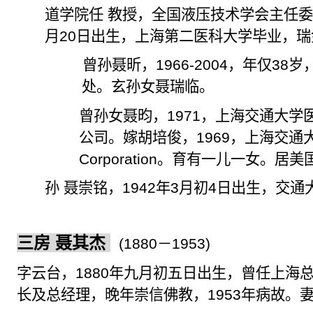
道学院任 教授，全国液压技术学会主任
月
20
日出生，上海第二医科大学毕业，瑞
曾孙聂昕，
1966-2004
，年仅
38
岁
处。玄孙女聂瑞临。
曾孙女聂昀，
1971
，上海交通大学
公司。
嫁胡培
俊，
1969
，上海交通
Corporation
。育有一儿
一
女。居美
孙 聂崇铭，
1942
年
3
月初
4
日出生，交通
三房 聂其杰
(1880
－
1953)
字云台，
1880
年九月初五日出生，曾任上海
长及总经理，晚年崇信佛教，
1953
年病故。