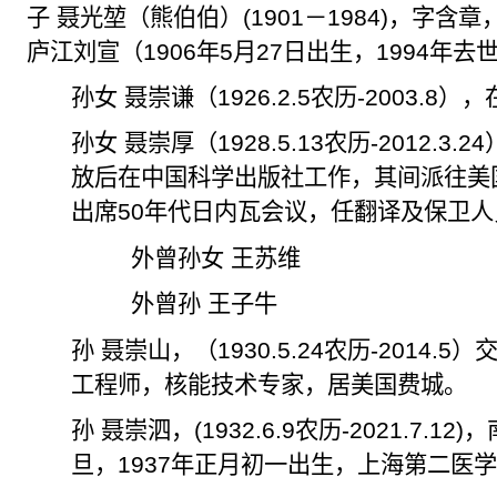
子 聂光
堃
（熊伯伯）
(1901
－
1984)
，字含章
庐江刘
宣（
1906
年
5
月
27
日出生，
1994
年去
孙女 聂崇谦（
1926.2.5
农历
-2003.8
），
孙女 聂崇厚（
1928.5.13
农历
-2012.3.24
放后在中国科学出版社工作，其间派往美
出席
50
年代日内瓦会议，任翻译及保卫人
外曾孙女 王苏维
外曾孙 王子牛
孙 聂崇山，（
1930.5.24
农历
-2014.5
）
工程师，核能技术专家，居美国费城。
孙 聂崇泗，
(1932.6.9
农历
-2021.7.12)
，
旦，
1937
年正月初一出生，上海第二医