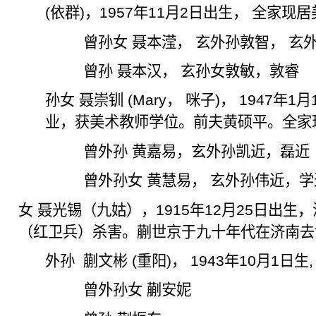
(
依群
)
，
1957
年
11
月
2
日出生， 全家现居
曾孙女 聂本滢， 玄外孙
敦
智， 玄
曾孙 聂本汉， 玄孙女
敦
敏，
敦睿
孙女 聂崇钏
(Mary
，
咪
子
)
，
1947
年
1
月
业，获美术教师学位。前夫黄硕平。全家
曾外孙 黄嘉易，玄外孙
凯
近，
磊
近
曾外孙女 黄慧易， 玄外孙伟近，学
女 聂光锡（九姑），
1915
年
12
月
25
日出生，
（红卫兵）杀害。蒯世京于九十年代在济南去
外孙
蒯文彬
(
重阳
)
，
1943
年
10
月
1
日生
曾外孙女 蒯安妮