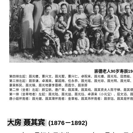
崇德老人
90
岁寿辰
19
第四排左起：聂光
壅
、曹兴文、聂光
墅
、曹兴仁、卓
贶
来、聂光
墉
、聂光
坻
、屈荫能
第三排左起：聂崇谦、卓湘来、瞿超南、任永恭、聂光瑶、聂光琼、聂光明、聂光琛
妻吴
新民、聂光锡、聂光地妻李蓉卿、周霞华、聂崇厚
第二排（坐者）左起：
颜宝航
、唐广章、聂其璞、聂其纯、聂其贤夫人陈守棣、聂其
第一排（坐草地者）左起：聂光陆、聂光益、聂光珏、卓源来（小元宝）、屈文滔、
唐小姐怀抱者：聂光健、聂其
璞
怀抱者：金章裕、聂其
炜
怀抱者：聂崇钰、聂其焜怀
大房 聂其
宾
(1876
－
1892)