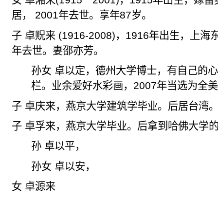
女 卓湘来
(1915
－
2001)
，
1915
年出生，嫁留
居，
2001
年去世。享年
87
岁。
子 卓
贶
来
(1916-2008)
，
1916
年出生，上海
年去世。妻邵亦芳。
孙女
卓以定
，德州大学博士，有自己的心
栏。业余爱好水彩画，
2007
年当选为全
子
卓庆来
，燕京大学建筑学毕业。后居台湾
子
卓孚来
，燕京大学毕业。后拿到哈佛大学
孙
卓以平
，
孙女
卓以安
，
女
卓源来