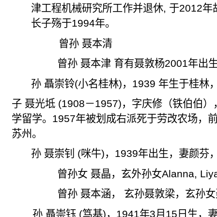
津工程机械研究所工作并退休
,
于
2012
年
长子
殇
于
1994
年。
曾孙 聂本清
曾孙 聂本津 育有聂敦杨
2001
年出
孙
聶崇铃
(
小名桂林
)
，
1939
年生于桂林
子 聂光
坻
(1908
－
1957)
，字庆修（铁伯伯）
学留学。
1957
年被划成右派死于劳改农场，
苏州。
孙 聂崇钊
(
咪
牛
)
，
1939
年出生，妻颜芬
曾孙女 聂晶，玄外孙女
Alanna, Liy
曾孙 聂本涵， 玄孙聂敦梁，玄孙
孙 聶崇
钰
(
笃基
)
，
1941
年
3
月
15
日生，