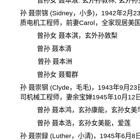
曾孙女 聂本淑
.
玄
外孙敦林
,
玄外孙
孙 聂崇锦
(Sidney
，小多
)
，
1942
年
2
月
2
质电机工程师，前妻
Carol
，全家现居美
曾孙女 聂本淇，玄外孙
敦
梨
曾孙 聂本清
曾孙
聂本洲
曾孙女 聂蜀群
孙 聂崇钢
(Clyde
，毛毛
)
，
1943
年
9
月
23
司机械工程师，妻余宝婵
1945
年
10
月
12
曾孙 聂本鸿，玄孙康能，玄孙女美
曾孙 聂本浩，玄孙女美能，爱莲
孙 聂崇
録
(Luther
，小清
)
，
1945
年
6
月
8