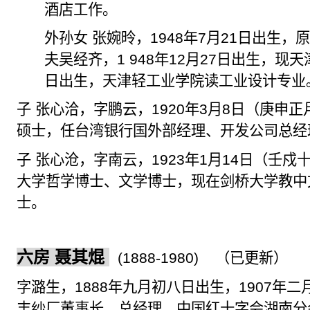
酒店工作。
外孙女 张婉昤，
1948
年
7
月
21
日出生，
夫吴经齐，
1 948
年
12
月
27
日出生，现天
日出生，天津轻工业学院读工业设计专业
子 张心洽，字鹏云，
1920
年
3
月
8
日（庚申正
硕士，任台湾银行国外部经理、开发公司总经
子 张心沧，字南云，
1923
年
1
月
14
日（
壬戍
大学哲学博士、文学博士，现在剑桥大学教中
士。
六房 聂其焜
(1888-1980)
（已更新）
字
潞
生，
1888
年九月初八日出生，
1907
年二
丰
纱厂董事长、总经理，中国红十字会湖南分