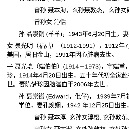
曾孙 聂本洵，玄孙聂敦杰，玄孙女
曾孙女 沁
恬
孙
聶崇铜
(
羊
羊
)
，
1943
年
6
月
20
日生，妻
女 聂光明（福姑）（
1912-1991
），
1912
年
7
美国，居旧金山，
1991
年因心脏病去世。
子 聂光
垲
（端伯伯）
(1914
－
1973)
，字端
甫
珍，
1914
年
4
月
20
日出生，五十年代初全家赴
世。妻陈梦珍因脑溢血于
2006
年去世。
孙 聂崇镒
(Edward
，
仳
仔
)
，
1939
年
7
月
学位，妻孔焕娴，
1942
年
12
月
25
日出生
曾孙 聂本淳
,
玄孙女
淳
樱
,
玄孙敦东