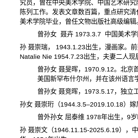
究员，曾在中央美术学院、中国艺术研究
陈列工作。发表文章数百篇，重点研究清
美术学院毕业，曾任文物出版社高级编辑
曾孙女
聂卉
1973.3.7
中国美术学
孙 聂崇瑞，
1943.1.23
出生，漫画家。前
Natalie Nie 1954.7.23
出生，夫妻二人现
曾孙女
聂
旻晖，
1970.9.12
。北京
美国新罕布什尔州，并在该州语言
曾孙女 聂竞晖，
1973.5.17
，独立
孙女 聂崇珩（
1944.3.5
–
2019.10.18
）
嫁
曾外孙女
屈泰维
1978
年出生，
9
岁
孙 聂崇文（
1946.11.15-2025.6.19
），