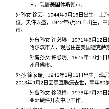
人，现居美国休斯顿市。
外孙女 徐芸，
1944
年
9
月
16
日出生，上
位。夫许以盛，
1942
年
6
月
21
日出生，中
市。
外曾孙
⼥
许必瑃，
1971
年
6
⽉
12
⽇
哈尔滨市
⼈
，现居住在美国德克萨
外曾孙
⼥
许必玥，
1975
年
12
⽉
1
⽇
州丹佛市。
外孙 徐家瑞，
1946
年
6
月
16
日出生，现
2013
年
9
月
2
日因患直腸癌去世，享年
60
外曾孙女 徐晓梅，
1978
年
7
月
20
日
亚洲硬件开发中心工作。