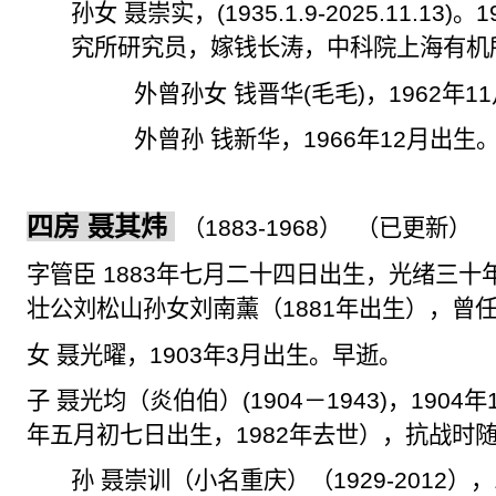
孙女 聂崇实，
(1935.1.9-2025.11.13)
。
1
究所研究员，嫁钱长涛，中科院上海有机
外曾孙女
钱晋华
(
毛毛
)
，
1962
年
11
外曾孙 钱新华，
1966
年
12
月出生
四房 聂其
炜
（
1883-1968
）
（已更新）
字管臣
1883
年七月二十四日出生，光绪三十
壮公刘
松山孙女刘南
薰
（
1881
年出生），曾
女 聂光曜，
1903
年
3
月出生。早逝。
子 聂光均（炎伯伯）
(1904
－
1943)
，
1904
年
年五月初七日出生，
1982
年去世），抗战时
孙 聂崇训（小名重庆）（
1929-2012
），