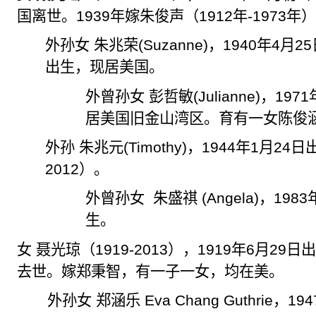
国离世。
1939
年嫁朱俊声（
1912
年
-1973
年
外孙女 朱兆荣
(Suzanne)
，
1940
年
4
月
25
出生，现居美国。
外曾孙女 彭哲敏
(Julianne)
，
1971
居美国旧金山湾区。育有一女陈俊
外孙 朱兆元
(Timothy)
，
1944
年
1
月
24
日
2012
）。
外曾孙女
朱盛祺
(Angela)
，
1983
生。
女 聂光琼（
1919-2013
），
1919
年
6
月
29
日
去世。嫁郑秉智，有一子
一
女，均在美。
外孙女
郑涵乐
Eva Chang Guthrie
，
194