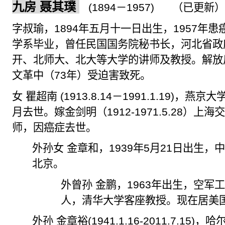
九房
聂其
璞
(1894
－
1957)
（已更新
字叔瑜，
1894
年五月十一日出生，
1957
年患
学系毕业，曾任民国国务院秘书长，河北省政
开、北师大、北大等大学的讲师及教授。解放
文革中（
73
年）受迫害致死。
女 瞿超南
(1913.8.14
－
1991.1.19)
，燕京大
月去世。嫁金剑明（
1912-1971.5.28
）上海
师，因癌症去世。
外孙女 金章和，
1939
年
5
月
21
日出生，
北京。
外曾孙 金鹏，
1963
年出生，空军工
人，清华大学客座教授。现在居美
外孙
金章裕
(1941.1.16-2011.7.15)
，哈