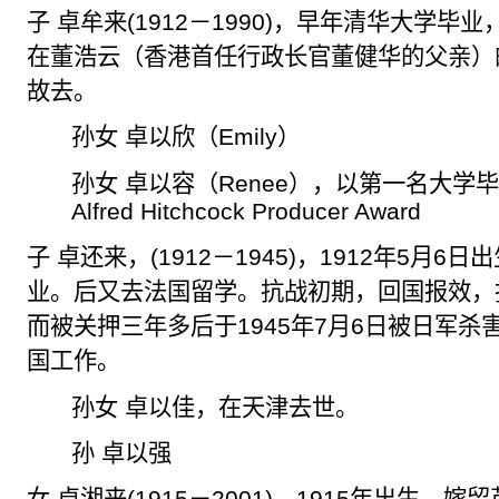
子
卓牟来
(1912
－
1990)
，早年清华大学毕业
在董
浩
云（香港首任行政长官董健华的父亲）
故去。
孙女
卓以欣
（
Emily
）
孙女
卓以容
（
Renee
），以第一名大学
Alfred Hitchcock Producer Award
子
卓还来
，
(1912
－
1945)
，
1912
年
5
月
6
日出
业。后又去法国留学。抗战初期，回国报效，
而被关押三年多后于
1945
年
7
月
6
日被日军杀
国工作。
孙女
卓以佳
，在天津去世。
孙
卓以强