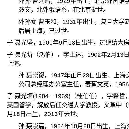
外孙
曹兴治
，
1929
年出生，北京外国语
袭文
，北外俄语系，在北京逝世。
外孙女 曹玉和，
1931
年出生，复旦大学
后居上海，已过世。
子 聂光坚，
1900
年
9
月
13
日出生，过继给大
子 聂光圻（鸿伯），字士达，
1902
年
2
月
13
上海。
孙 聂崇鏐，
1947
年正月
23
日出生，上海
公司总经理办公室主任，妻蔡文英，
195
子 聂光墀
(1904
－
1969)
（桂伯伯），字希哲
英国留学，解放后任交通大学教授，文革中（
月
18
日出生，
2013
年去世。
孙 聂崇嘉，
1934
年
10
月
28
日出生，上海