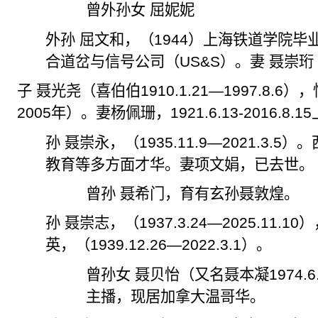
曾外孙女
屈妮
妮
外孙
屈文和
，（
1944
）上海铁道学院毕
合道岔与信号公司（
US&S
）。妻 聂崇珩
子 聂光尧（喜伯伯
1910.1.21
—
1997.8.6
），
2005
年）。妻杨佩珊，
1921.6.13-2016.8.15
孙 聂崇永，（
1935.11.9
—
2021.3.5
）。
教育等多方面才华。妻项文娟，已去世。
曾孙 聂希门，育有玄孙聂敦煌。
孙 聂崇志，（
1937.3.24
—
2025.11.10
）
英，（
1939.12.26
—
2022.3.1
）。
曾孙女 聂贝怡（又名聂本凝
1974.6
主播，现居加拿大温哥华。