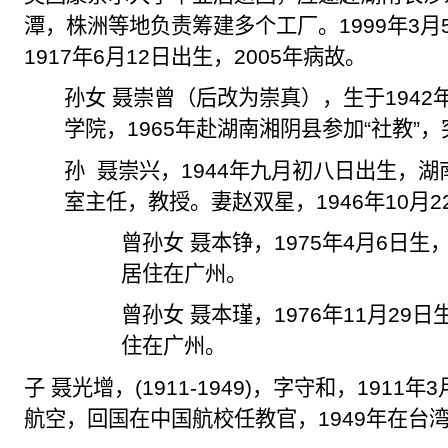
潭，株洲等地负责筹建多个工厂。
1999
年
3
月
1917
年
6
月
12
日出生，
2005
年病故。
孙女
聂崇曾（后改为崇真），生于
1942
学院，
1965
年赴湖南湘阴县参加“社教”
孙
聂崇兴，
1944
年九月初八日出生，湖
室主任，教授。妻赵双星，
1946
年
10
月
2
曾孙女 聂本铮，
1975
年
4
月
6
日生
居住在广州。
曾孙女 聂本瑾，
1976
年
11
月
29
日
住在广州。
子 聂光增，
(1911-1949)
，字守和，
1911
年
3
航空，回国在中国航校任教官，
1949
年在台