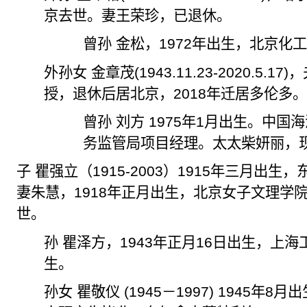
京去世。妻王荣珍，已退休。
曾孙 金松，
1972
年出生，北京化工
外孙女 金章茂
(1943.11.23-2020.5.17)
，
授，退休后居北京，
2018
年迁居多伦多
曾孙 刘方
1975
年
1
月出生。中国海
务监管局项目经理。太太柴妍丽，
子 瞿强立（
1915-2003
）
1915
年三月出生，
妻朱慧，
1918
年正月出生，北京女子文理学
世。
孙 瞿泽方，
1943
年正月
16
日出生，上海
生。
孙女 瞿敬仪
(1945
－
1997) 1945
年
8
月出