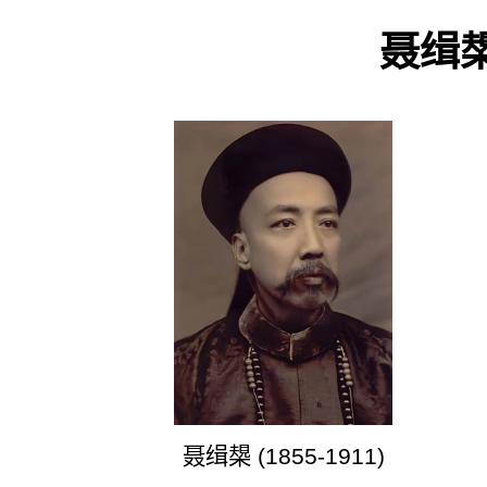
聂
缉
聂
缉
槼
(1855-1911)