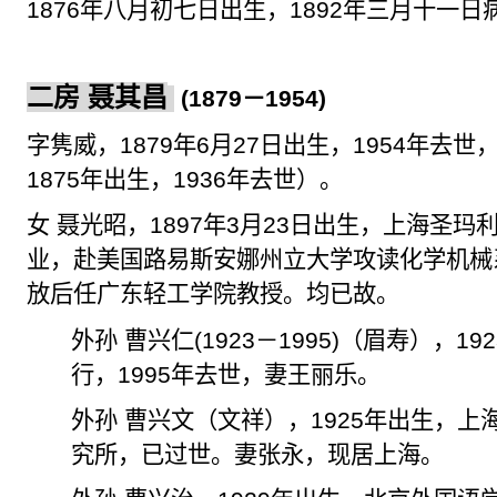
1876
年八月初七日出生，
1892
年三月十一日
二房 聂其昌
(1879
－
1954)
字
隽
威，
1879
年
6
月
27
日出生，
1954
年去世
1875
年出生，
1936
年去世）。
女 聂光昭，
1897
年
3
月
23
日出生，上海圣玛
业，赴美国路易斯安娜州立大学攻读化学机械
放后任广东轻工学院教授。均已故。
外孙 曹兴仁
(1923
－
1995)
（眉寿），
192
行，
1995
年去世，妻王丽乐。
外孙 曹兴文（文
祥
），
1925
年出生，上
究所，已过世。妻张永，现居上海。