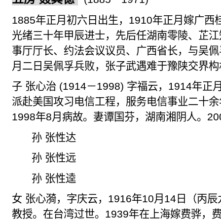
1885
年正月初六日出生，
1910
年正月嫁广西
光绪三十年甲辰进士，先后任湖南零陵、芷江
事厅厅长、约法会议议员、广西省长，与吴佩
月二日吴佩孚兵败，张子武遇难于豫陕交界构
子 张心治
(1914
－
1998)
字福云
，
1914
年正
派赴美国攻习电信工程，服务电信事业二十余
1998
年
8
月病故。妻谭国芬，湖南湘阴人。
20
孙 张性达
孙 张性远
孙 张性逵
女 张心漪，字庆云，
1916
年
10
月
14
日（丙辰
教授。在台湾过世。
1939
年在上海嫁费骅，