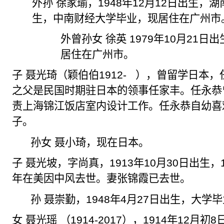
外孙 徐家瑜，
1948
年
12
月
12
日出生，湖
生，中南财经大学毕业，现居住在广州市
外曾孙女
徐英
1979
年
10
月
21
日出
居住在广州市。
子 聂光琦（颖伯伯
1912-
），曾留学日本，
之父是民国
时期驻
日本的领事任家丰。任永恭
责上海锦江饭店室内设计工作。任永恭自幼喜
子。
孙女 聂小琦，现在日本。
子 聂光坡，字尚真，
1913
年
10
月
30
日出生，
年在美因中风去世。妻张锦霞已去世。
孙 聂崇勤，
1948
年
4
月
27
日出生，大学毕
女 聂光瑶 （
1914-2017
），
1914
年
12
月初
8